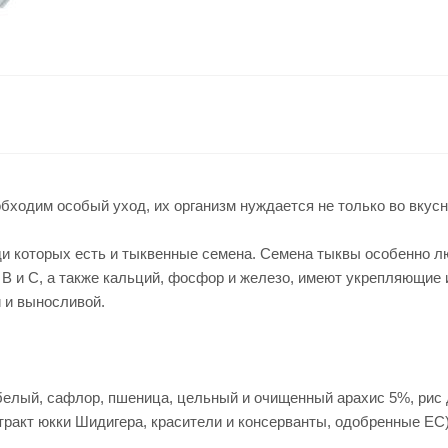
ходим особый уход, их организм нуждается не только во вкусно
и которых есть и тыквенные семена. Семена тыквы особенно л
 B и C, а также кальций, фосфор и железо, имеют укрепляющие 
 и выносливой.
белый, сафлор, пшеница, цельный и очищенный арахис 5%, рис 
тракт юкки Шидигера, красители и консерванты, одобренные ЕС) 