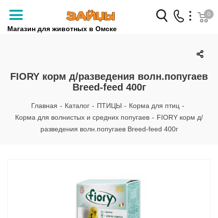
0
Магазин для животных в Омске
Заказать звонок
+7 (3812) 79-04-04
FIORY корм д/разведения волн.попугаев
Breed-feed 400г
+7 (950) 959-88-32
Главная
-
Каталог
-
ПТИЦЫ
-
Корма для птиц
-
Корма для волнистых и средних попугаев
-
FIORY корм д/
разведения волн.попугаев Breed-feed 400г