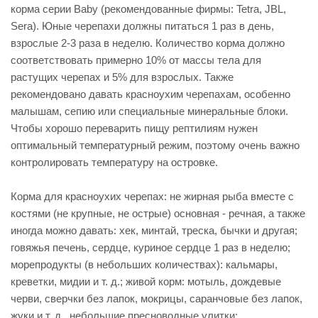
корма серии Baby (рекомендованные фирмы: Tetra, JBL,
Sera). Юные черепахи должны питаться 1 раз в день,
взрослые 2-3 раза в неделю. Количество корма должно
соответствовать примерно 10% от массы тела для
растущих черепах и 5% для взрослых. Также
рекомендовано давать красноухим черепахам, особенно
малышам, сепию или специальные минеральные блоки.
Чтобы хорошо переварить пищу рептилиям нужен
оптимальный температурный режим, поэтому очень важно
контролировать температуру на островке.
Корма для красноухих черепах: не жирная рыба вместе с
костями (не крупные, не острые) основная - речная, а также
иногда можно давать: хек, минтай, треска, бычки и другая;
говяжья печень, сердце, куриное сердце 1 раз в неделю;
морепродукты (в небольших количествах): кальмары,
креветки, мидии и т. д.; живой корм: мотыль, дождевые
черви, сверчки без лапок, мокрицы, саранчовые без лапок,
жуки и т. д., небольшие пресноводные улитки;