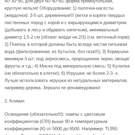
40*30*50, для двух 60*40*60, форма прямоугольная,
круглую нельзя! Оборудование: 1) палочки-насесты
(жердочки): 3-5 шт, деревянные!!! (ветки и коряги твердых
лиственных пород с корой и с варьирующимся диаметром
(добывать в лесу и обдавать кипятком), минимальный
диаметр 1,5-2 см (обхват жерди на 2/3) (см. веточный корм);
2) Поилка, в которой должны быть всегда чистая питьевая
вода (фильтрованная, из бутылок, без газа!!!); 3) Кормушки
минимум 3 шт: под зерносмесь, пророщенное зерно, овощи/
фрукты и т.д.; 4) Миска под минеральную смесь; 5) Купалка
(не обязательно в клетке); 6) Игрушки: не более 2-3 -х.
Лучше использовать игрушки из натуральных материалов,
например дерева. Зеркало не рекомендовано!
2. Климат.
Освещение (обязательно!!!): лампы с цветовым
коэффициентом (CRI) выше 90 и температурным
коэффициентом (К) от 5000 до 6500. Например: TL950