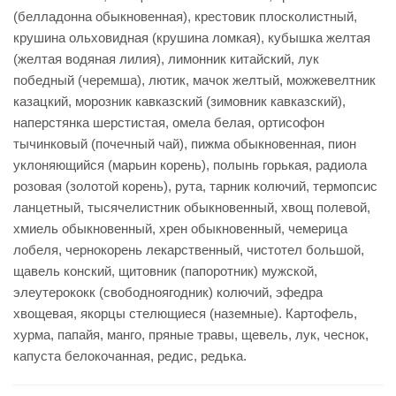
(белладонна обыкновенная), крестовик плосколистный,
крушина ольховидная (крушина ломкая), кубышка желтая
(желтая водяная лилия), лимонник китайский, лук
победный (черемша), лютик, мачок желтый, можжевелтник
казацкий, морозник кавказский (зимовник кавказский),
наперстянка шерстистая, омела белая, ортисофон
тычинковый (почечный чай), пижма обыкновенная, пион
уклоняющийся (марьин корень), полынь горькая, радиола
розовая (золотой корень), рута, тарник колючий, термопсис
ланцетный, тысячелистник обыкновенный, хвощ полевой,
хмиель обыкновенный, хрен обыкновенный, чемерица
лобеля, чернокорень лекарственный, чистотел большой,
щавель конский, щитовник (папоротник) мужской,
элеутерококк (свободноягодник) колючий, эфедра
хвощевая, якорцы стелющиеся (наземные). Картофель,
хурма, папайя, манго, пряные травы, щевель, лук, чеснок,
капуста белокочанная, редис, редька.