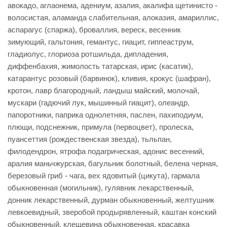
авокадо, аглаонема, адениум, азалия, акалифа щетинисто -
волосистая, аламанда слабительная, алоказия, амариллис,
аспарагус (спаржа), броваллия, вереск, весенник
зимующий, гальтония, гемантус, гиацит, гиппеаструм,
гладиолус, глориоза ротшильда, дипладения,
диффенбахия, жимолость татарская, ирис (касатик),
катарантус розовый (барвинок), кливия, крокус (шафран),
кротон, лавр благородный, ландыш майский, молочай,
мускари (гадючий лук, мышинный гиацит), олеандр,
папоротники, паприка однолетняя, паслен, пахиподиум,
плющи, подснежник, примула (первоцвет), пролеска,
пуансеттия (рождественская звезда), тьльпан,
филодендрон, ятрофа подагрическая, адонис весенний,
аралия маньчжурская, багульник болотный, белена черная,
березовый гриб - чага, вех ядовитый (цикута), гармала
обыкновенная (могильник), гулявник лекарственный,
донник лекарственный, дурман обыкновенный, желтушник
левкоевидный, зверобой продырявленный, каштан конский
обыкновенный, клещевина обыкновенная, красавка