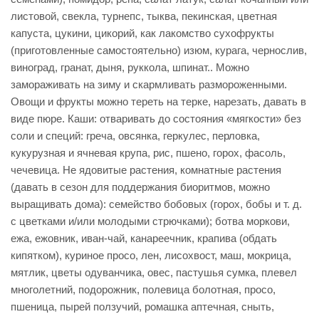
листовой, свекла, турнепс, тыква, пекинская, цветная
капуста, цукини, цикорий, как лакомство сухофрукты
(приготовленные самостоятельно) изюм, курага, чернослив,
виноград, гранат, дыня, руккола, шпинат.. Можно
замораживать на зиму и скармливать размороженными.
Овощи и фрукты можно тереть на терке, нарезать, давать в
виде пюре. Каши: отваривать до состояния «мягкости» без
соли и специй: греча, овсянка, геркулес, перловка,
кукурузная и ячневая крупа, рис, пшено, горох, фасоль,
чечевица. Не ядовитые растения, комнатные растения
(давать в сезон для поддержания биоритмов, можно
выращивать дома): семейство бобовых (горох, бобы и т. д.
с цветками и/или молодыми стрючками); ботва моркови,
ежа, ежовник, иван-чай, канареечник, крапива (обдать
кипятком), куриное просо, лен, лисохвост, маш, мокрица,
мятлик, цветы одуванчика, овес, пастушья сумка, плевел
многолетний, подорожник, полевица болотная, просо,
пшеница, пырей ползучий, ромашка аптечная, сныть,