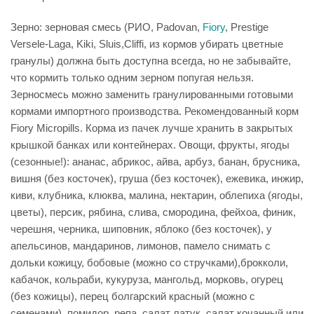
Зерно: зерновая смесь (РИО, Padovan,
Fiory
, Prestige
Versele-Laga, Kiki, Sluis,Cliffi, из кормов убирать цветные
гранулы) должна быть доступна всегда, но не забывайте,
что кормить только одним зерном попугая нельзя.
Зерносмесь можно заменить гранулированными готовыми
кормами импортного производства. Рекомендованный корм
Fiory Micropills. Корма из пачек лучше хранить в закрытых
крышкой банках или контейнерах. Овощи, фрукты, ягоды
(сезонные!): ананас, абрикос, айва, арбуз, банан, брусника,
вишня (без косточек), груша (без косточек), ежевика, инжир,
киви, клубника, клюква, малина, нектарин, облепиха (ягоды,
цветы), персик, рябина, слива, смородина, фейхоа, финик,
черешня, черника, шиповник, яблоко (без косточек), у
апельсинов, мандаринов, лимонов, памело снимать с
дольки кожицу, бобовые (можно со стручками),брокколи,
кабачок, кольраби, кукуруза, мангольд, морковь, огурец
(без кожицы), перец болгарский красный (можно с
семенами), помидор, репа, салат латук, салат кочанный или