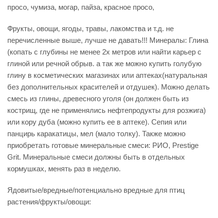
просо, чумиза, могар, пайза, красное просо,
Фрукты, овощи, ягоды, травы, лакомства и т.д. не
перечисленные выше, лучше не давать!!! Минералы: Глина
(копать с глубины не менее 2х метров или найти карьер с
глиной или речной обрыв. а так же можно купить голубую
глину в косметических магазинах или аптеках(натуральная
без дополнительных красителей и отдушек). Можно делать
смесь из глины, древесного уголя (он должен быть из
кострищ, где не применялись нефтепродукты для розжига)
или кору дуба (можно купить ее в аптеке). Сепия или
панцирь каракатицы, мел (мало толку). Также можно
приобретать готовые минеральные смеси: РИО, Prestige
Grit. Минеральные смеси должны быть в отдельных
кормушках, менять раз в неделю.
Ядовитые/вредные/потенциально вредные для птиц
растения/фрукты/овощи: