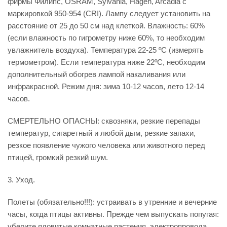
фирмы Филипс, OSRAM, Sylvania, Hagen, Arcadia с
маркировкой 950-954 (CRI). Лампу следует установить на
расстояние от 25 до 50 см над клеткой. Влажность: 60%
(если влажность по гигрометру ниже 60%, то необходим
увлажнитель воздуха). Температура 22-25 ºС (измерять
термометром). Если температура ниже 22ºС, необходим
дополнительный обогрев лампой накаливания или
инфракрасной. Режим дня: зима 10-12 часов, лето 12-14
часов.
СМЕРТЕЛЬНО ОПАСНЫ: сквозняки, резкие перепады
температур, сигаретный и любой дым, резкие запахи,
резкое появление чужого человека или животного перед
птицей, громкий резкий шум.
3. Уход.
Полеты (обязательно!!!): устраивать в утренние и вечерние
часы, когда птицы активны. Прежде чем выпускать попугая:
уберите ядовитые комнатные растения, электропровода,