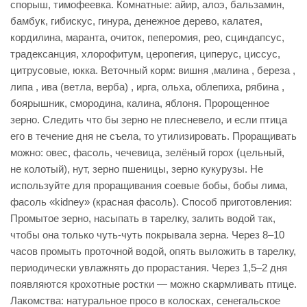
спорыш, тимофеевка. Комнатные: айир, алоэ, бальзамин,
бамбук, гибискус, гинура, денежное дерево, калатея,
кордилина, маранта, очиток, пеперомия, рео, сциндапсус,
традексанция, хлорофитум, церопегия, циперус, циссус,
цитрусовые, юкка. Веточный корм: вишня ,малина , береза ,
липа , ива (ветла, верба) , ирга, ольха, облепиха, рябина ,
боярышник, смородина, калина, яблоня. Пророщенное
зерно. Следить что бы зерно не плесневело, и если птица
его в течение дня не съела, то утилизировать. Проращивать
можно: овес, фасоль, чечевица, зелёный горох (цельный,
не колотый), нут, зерно пшеницы, зерно кукурузы. Не
используйте для проращивания соевые бобы, бобы лима,
фасоль «kidney» (красная фасоль). Способ приготовления:
Промытое зерно, насыпать в тарелку, залить водой так,
чтобы она только чуть-чуть покрывала зерна. Через 8–10
часов промыть проточной водой, опять выложить в тарелку,
периодически увлажнять до прорастания. Через 1,5–2 дня
появляются крохотные ростки — можно скармливать птице.
Лакомства: натуральное просо в колосках, сенегальское