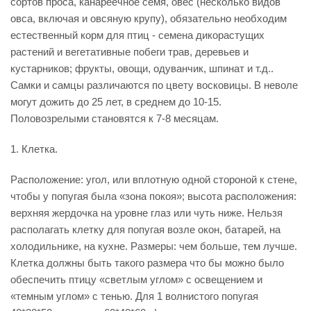
сортов проса, канареечное семя, овес (несколько видов
овса, включая и овсяную крупу), обязательно необходим
естественный корм для птиц - семена дикорастущих
растений и вегетативные побеги трав, деревьев и
кустарников; фрукты, овощи, одуванчик, шпинат и т.д..
Самки и самцы различаются по цвету восковицы. В неволе
могут дожить до 25 лет, в среднем до 10-15.
Половозрелыми становятся к 7-8 месяцам.
1. Клетка.
Расположение: угол, или вплотную одной стороной к стене,
чтобы у попугая была «зона покоя»; высота расположения:
верхняя жердочка на уровне глаз или чуть ниже. Нельзя
располагать клетку для попугая возле окон, батарей, на
холодильнике, на кухне. Размеры: чем больше, тем лучше.
Клетка должны быть такого размера что бы можно было
обеспечить птицу «светлым углом» с освещением и
«темным углом» с тенью. Для 1 волнистого попугая