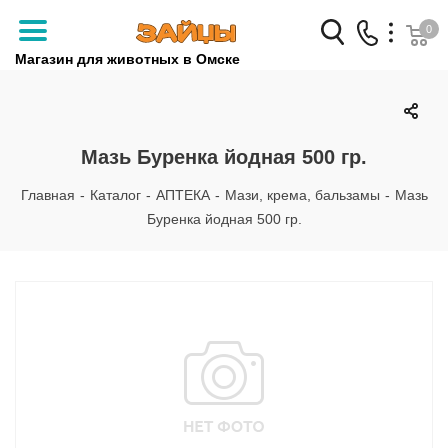
0
Магазин для животных в Омске
Заказать звонок
+7 (3812) 79-04-04
Мазь Буренка йодная 500 гр.
+7 (950) 959-88-32
Главная
-
Каталог
-
АПТЕКА
-
Мази, крема, бальзамы
-
Мазь
Буренка йодная 500 гр.