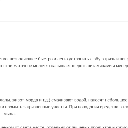
во, позволяющее быстро и легко устранить любую грязь и непр
 состав маточное молочко насыщает шерсть витаминами и минер
лапы, живот, морда и т.д.) смачивают водой, наносят небольшо
й и промыть загрязненные участки. При попадании средства в г
 – мыла.
енном от света месте, отдельно от пищевых продуктов и кормов 