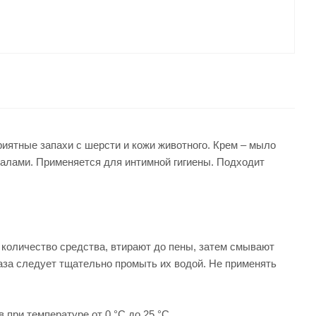
иятные запахи с шерсти и кожи животного. Крем – мыло
алами. Применяется для интимной гигиены. Подходит
е количество средства, втирают до пены, затем смывают
лаза следует тщательно промыть их водой. Не применять
при температуре от 0 °С до 25 °С.