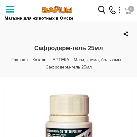
0
Магазин для животных в Омске
Заказать звонок
+7 (3812) 79-04-04
Сафродерм-гель 25мл
+7 (950) 959-88-32
Главная
-
Каталог
-
АПТЕКА
-
Мази, крема, бальзамы
-
Сафродерм-гель 25мл