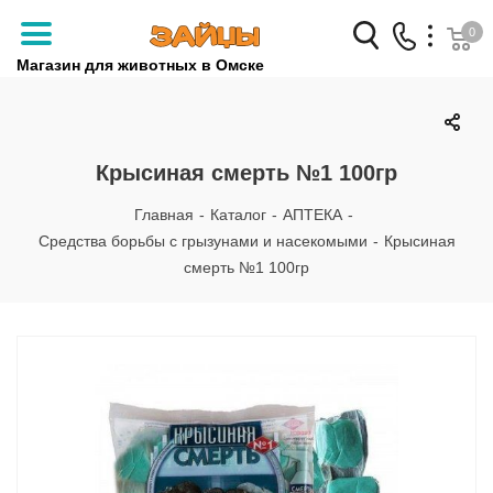
0
Магазин для животных в Омске
Заказать звонок
+7 (3812) 79-04-04
Крысиная смерть №1 100гр
+7 (950) 959-88-32
Главная
-
Каталог
-
АПТЕКА
-
Средства борьбы с грызунами и насекомыми
-
Крысиная
смерть №1 100гр