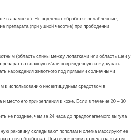
ле в анамнезе). Не подлежат обработке ослабленные,
 препарата (при ушной чесотке) при прободении
ивотным (область спины между лопатками или область шеи у
ь препарат на влажную и/или поврежденную кожу, купать
егать нахождения животного под прямыми солнечными
м к использованию инсектицидным средством в
и место его прикрепления к коже. Если в течение 20 – 30
ть не позднее, чем за 24 часа до предполагаемого выгула
ушную раковину складывают пополам и слегка массируют ее
нократная обработка). При осложнении отодектоза отитом