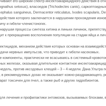
чивают его широкий спектр инсектоакарицидного действия в от
nognathus setosus), власоедов (Trichodectes canis), саркоптоидных 
icephalus sanguineus, Dermacentor reticulatus, Ixodes scapularis, De
действия которого заключается в нарушении прохождения ионов
чу и гибели членистоногих.
нарушая процессы синтеза хитина и линьки личинок, препятств
дит к прекращению восполнения популяции на стадии яйца и ли
ектицидов, механизм действия которых основан на взаимодейс
дачи нервных импульсов, что приводит к гибели насекомых.
е компоненты, практически не всасываясь в системный кровото
ных железах, оказывая длительное контактное инсектоакарици
 недель, против иксодовых клещей – 3 – 4 недели. Дана Ультра 
), в рекомендуемых дозах не оказывает кожно-раздражающего, 
рат токсичен для пчел, а также рыб и других гидробионтов.
 для лечения и профилактики энтомозов, вызываемых блохами,