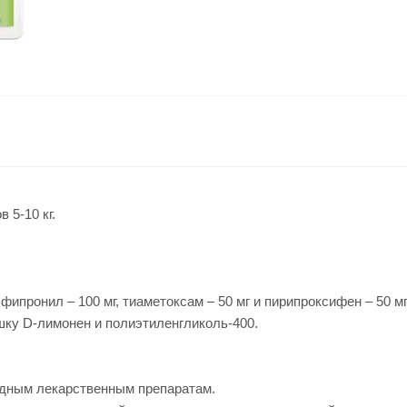
 5-10 кг.
фипронил – 100 мг, тиаметоксам – 50 мг и пирипроксифен – 50 
шку D-лимонен и полиэтиленгликоль-400.
идным лекарственным препаратам.