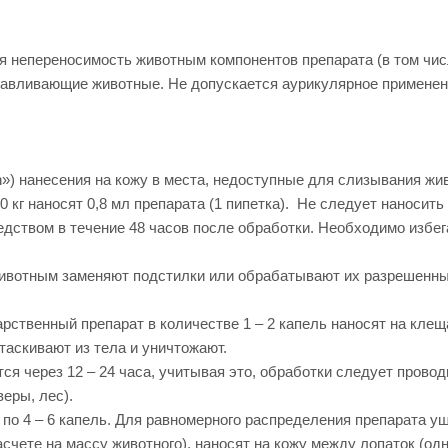
 непереносимость животным компонентов препарата (в том чис
вливающие животные. Не допускается аурикулярное применение
n») нанесения на кожу в места, недоступные для слизывания ж
0 кг наносят 0,8 мл препарата (1 пипетка). Не следует наносит
едством в течение 48 часов после обработки. Необходимо изб
ивотным заменяют подстилки или обрабатывают их разрешенны
ственный препарат в количестве 1 – 2 капель наносят на клеща 
таскивают из тела и уничтожают.
я через 12 – 24 часа, учитывая это, обработки следует проводи
еры, лес).
 по 4 – 6 капель. Для равномерного распределения препарата 
асчете на массу животного), наносят на кожу между лопаток (од