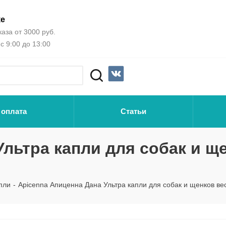
ке
аза от 3000 руб.
с 9:00 до 13:00
 оплата
Статьи
Ультра капли для собак и щ
пли
-
Apicenna Апиценна Дана Ультра капли для собак и щенков весо