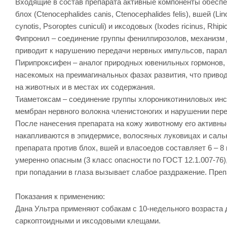
Входящие в состав препарата активные компоненты обеспе
блох (Ctenocephalides canis, Ctenocephalides felis), вшей (Li
cynotis, Psoroptes cuniculi) и иксодовых (Ixodes ricinus, Rhip
Фипронил – соединение группы фенилпирозолов, механизм 
приводит к нарушению передачи нервных импульсов, парали
Пирипроксифен – аналог природных ювенильных гормонов, 
насекомых на преимагинальных фазах развития, что приво
на животных и в местах их содержания.
Тиаметоксам – соединение группы хлороникотиниловых инс
мембран нервного волокна членистоногих и нарушении пере
После нанесения препарата на кожу животному его активны
накапливаются в эпидермисе, волосяных луковицах и саль
препарата против блох, вшей и власоедов составляет 6 – 8
умеренно опасным (3 класс опасности по ГОСТ 12.1.007-76
при попадании в глаза вызывает слабое раздражение. Препа
Показания к применению:
Дана Ультра применяют собакам с 10-недельного возраста
саркоптоидными и иксодовыми клещами.