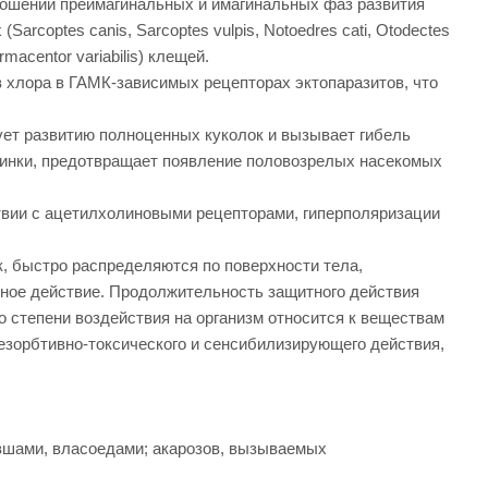
ношении преимагинальных и имагинальных фаз развития
(Sarcoptes canis, Sarcoptes vulpis, Notoedres cati, Otodectes
rmacentor variabilis) клещей.
 хлора в ГАМК-зависимых рецепторах эктопаразитов, что
ует развитию полноценных куколок и вызывает гибель
чинки, предотвращает появление половозрелых насекомых
твии с ацетилхолиновыми рецепторами, гиперполяризации
к, быстро распределяются по поверхности тела,
дное действие. Продолжительность защитного действия
по степени воздействия на организм относится к веществам
резорбтивно-токсического и сенсибилизирующего действия,
 вшами, власоедами; акарозов, вызываемых