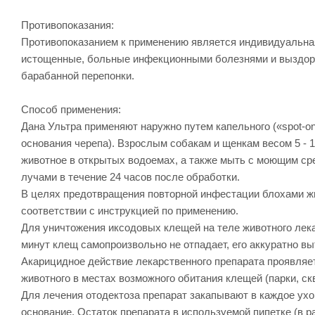
Противопоказания:
Противопоказанием к применению является индивидуальная
истощенные, больные инфекционными болезнями и выздора
барабанной перепонки.
Способ применения:
Дана Ультра применяют наружно путем капельного («spot-o
основания черепа). Взрослым собакам и щенкам весом 5 - 1
животное в открытых водоемах, а также мыть с моющим ср
лучами в течение 24 часов после обработки.
В целях предотвращения повторной инфестации блохами ж
соответствии с инструкцией по применению.
Для уничтожения иксодовых клещей на теле животного лекар
минут клещ самопроизвольно не отпадает, его аккуратно вы
Акарицидное действие лекарственного препарата проявляетс
животного в местах возможного обитания клещей (парки, скв
Для лечения отодектоза препарат закапывают в каждое ухо
основание. Остаток препарата в используемой пипетке (в р