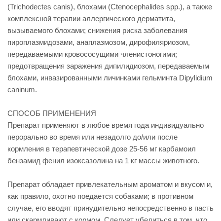
(Trichodectes canis), блохами (Ctenocephalides spp.), а также
комплексной терапии аллергического дерматита,
вызываемого блохами; снижения риска заболевания
пироплазмидозами, анаплазмозом, дирофиляриозом,
передаваемыми кровососущими членистоногими;
предотвращения заражения дипилидиозом, передаваемым
блохами, инвазированными личинками гельминта Dipylidium
caninum.
СПОСОБ ПРИМЕНЕНИЯ
Препарат применяют в любое время года индивидуально
перорально во время или незадолго до/или после
кормления в терапевтической дозе 25-56 мг карбамоил
бензамид фенил изоксазолина на 1 кг массы животного.
Препарат обладает привлекательным ароматом и вкусом и,
как правило, охотно поедается собаками; в противном
случае, его вводят принудительно непосредственно в пасть
или скармливают с кормом. Следует убедиться в том, что