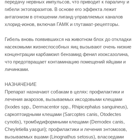
передачу нервных импульсов, что приводит к параличу и
гибели эктопаразитов. В основе его эффекта лежит
антагонизм в отношении лиганд-управляемых каналов
хлорид-ионов, включая ГАМК и глутамат-рецепторы.
Гибель вновь появившихся на животном блох до откладки
насекомыми жизнеспособных яиц вызывают очень низкие
концентрации карбамоил бензамид фенил изоксазолина,
что предотвращает контаминацию помещений яйцами и
личинками.
НАЗНАЧЕНИЕ
Препарат назначают собакам в целях: профилактики и
лечения акарозов, вызываемых иксодовыми клещами
(Ixodes spp., Dermacentor spp., Rhipicephalus sanguineus),
саркоптоидными клещами (Sarcoptes canis, Otodectes
cynotis), тромбидиформными клещами (Demodex canis,
Cheyletiella yasguri); профилактики и лечения энтомозов,
вызываемых вшами (Linognathus setosus), власоедами