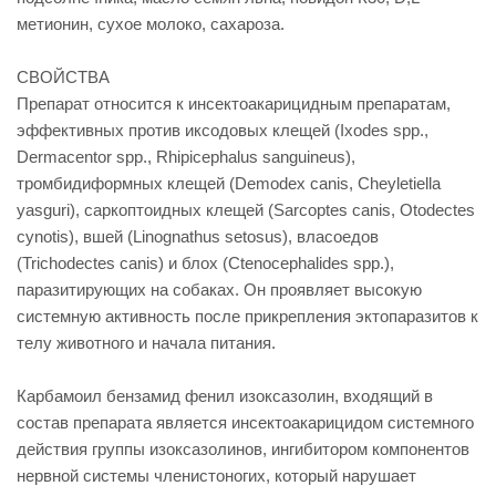
метионин, сухое молоко, сахароза.
СВОЙСТВА
Препарат относится к инсектоакарицидным препаратам,
эффективных против иксодовых клещей (Ixodes spp.,
Dermacentor spp., Rhipicephalus sanguineus),
тромбидиформных клещей (Demodex canis, Cheyletiella
yasguri), саркоптоидных клещей (Sarcoptes canis, Otodectes
cynotis), вшей (Linognathus setosus), власоедов
(Trichodectes canis) и блох (Ctenocephalides spp.),
паразитирующих на собаках. Он проявляет высокую
системную активность после прикрепления эктопаразитов к
телу животного и начала питания.
Карбамоил бензамид фенил изоксазолин, входящий в
состав препарата является инсектоакарицидом системного
действия группы изоксазолинов, ингибитором компонентов
нервной системы членистоногих, который нарушает