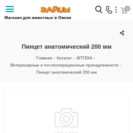
0
Магазин для животных в Омске
Заказать звонок
+7 (3812) 79-04-04
Пинцет анатомический 200 мм
+7 (950) 959-88-32
Главная
-
Каталог
-
АПТЕКА
-
Ветеринарные и послеоперационные принадлежности
-
Пинцет анатомический 200 мм