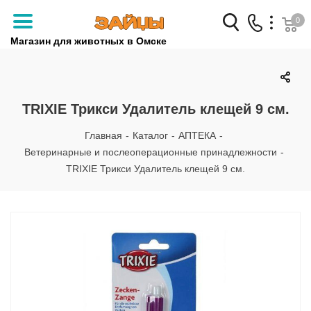
0
Магазин для животных в Омске
Заказать звонок
+7 (3812) 79-04-04
TRIXIE Трикси Удалитель клещей 9 см.
+7 (950) 959-88-32
Главная
-
Каталог
-
АПТЕКА
-
Ветеринарные и послеоперационные принадлежности
-
TRIXIE Трикси Удалитель клещей 9 см.