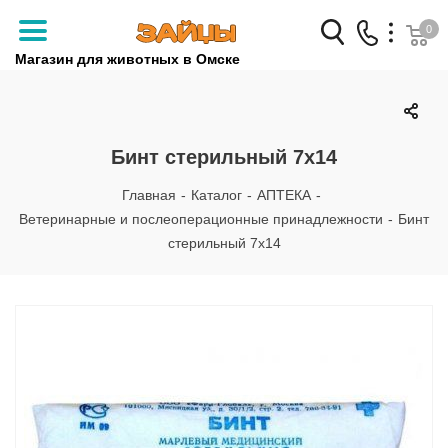
0
Магазин для животных в Омске
Заказать звонок
+7 (3812) 79-04-04
Бинт стерильный 7х14
+7 (950) 959-88-32
Главная
-
Каталог
-
АПТЕКА
-
Ветеринарные и послеоперационные принадлежности
-
Бинт
стерильный 7х14