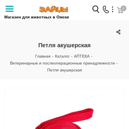
0
Магазин для животных в Омске
Заказать звонок
+7 (3812) 79-04-04
Петля акушерская
+7 (950) 959-88-32
Главная
-
Каталог
-
АПТЕКА
-
Ветеринарные и послеоперационные принадлежности
-
Петля акушерская