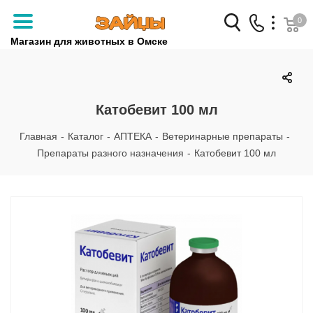
0
Магазин для животных в Омске
Заказать звонок
+7 (3812) 79-04-04
Катобевит 100 мл
+7 (950) 959-88-32
Главная
-
Каталог
-
АПТЕКА
-
Ветеринарные препараты
-
Препараты разного назначения
-
Катобевит 100 мл