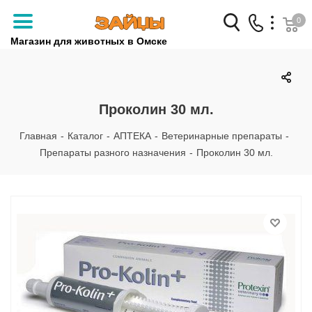
0
Магазин для животных в Омске
Заказать звонок
+7 (3812) 79-04-04
Проколин 30 мл.
+7 (950) 959-88-32
Главная
-
Каталог
-
АПТЕКА
-
Ветеринарные препараты
-
Препараты разного назначения
-
Проколин 30 мл.