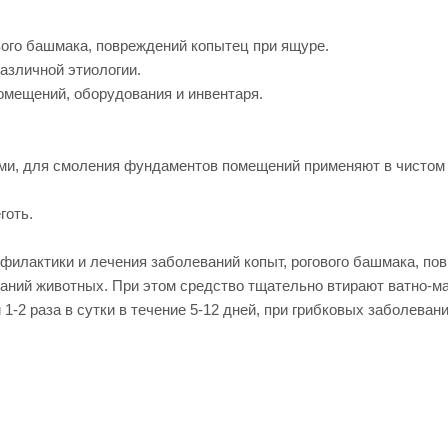
ового башмака, повреждений копытец при ящуре.
азличной этиологии.
омещений, оборудования и инвентаря.
и, для смоления фундаментов помещений применяют в чистом в
готь.
илактики и лечения заболеваний копыт, рогового башмака, пов
еваний животных. При этом средство тщательно втирают ватно-
-2 раза в сутки в течение 5-12 дней, при грибковых заболевани