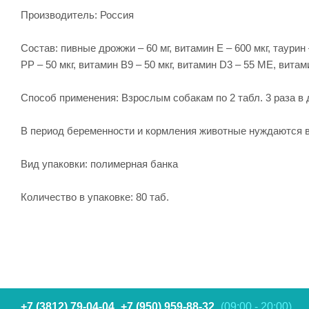
Производитель: Россия
Состав: пивные дрожжи – 60 мг, витамин Е – 600 мкг, таурин –
PP – 50 мкг, витамин В9 – 50 мкг, витамин D3 – 55 ME, витами
Способ применения: Взрослым собакам по 2 табл. 3 раза в де
В период беременности и кормления животные нуждаются в
Вид упаковки: полимерная банка
Количество в упаковке: 80 таб.
+7 (3812) 79-04-04
+7 (950) 959-88-32
(09:00 - 20:00)