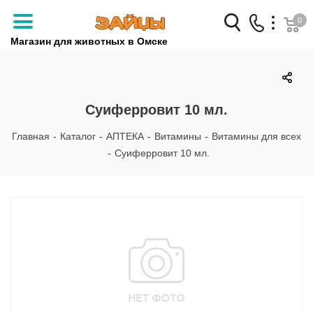
0
Магазин для животных в Омске
Заказать звонок
+7 (3812) 79-04-04
Суиферровит 10 мл.
+7 (950) 959-88-32
Главная
-
Каталог
-
АПТЕКА
-
Витамины
-
Витамины для всех
-
Суиферровит 10 мл.