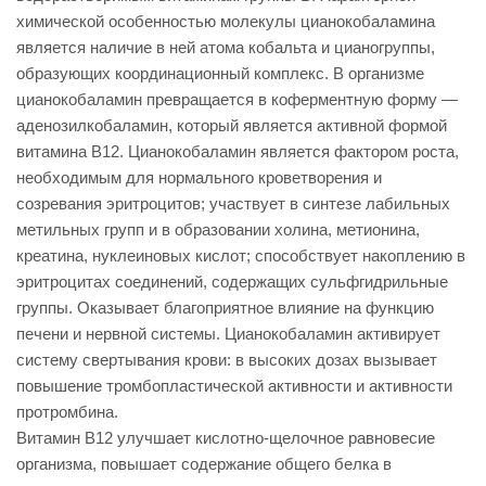
химической особенностью молекулы цианокобаламина
является наличие в ней атома кобальта и цианогруппы,
образующих координационный комплекс. В организме
цианокобаламин превращается в коферментную форму —
аденозилкобаламин, который является активной формой
витамина В12. Цианокобаламин является фактором роста,
необходимым для нормального кроветворения и
созревания эритроцитов; участвует в синтезе лабильных
метильных групп и в образовании холина, метионина,
креатина, нуклеиновых кислот; способствует накоплению в
эритроцитах соединений, содержащих сульфгидрильные
группы. Оказывает благоприятное влияние на функцию
печени и нервной системы. Цианокобаламин активирует
систему свертывания крови: в высоких дозах вызывает
повышение тромбопластической активности и активности
протромбина.
Витамин В12 улучшает кислотно-щелочное равновесие
организма, повышает содержание общего белка в