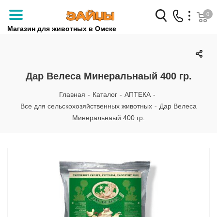
0
Магазин для животных в Омске
Заказать звонок
+7 (3812) 79-04-04
Дар Велеса Минеральнаый 400 гр.
+7 (950) 959-88-32
Главная
-
Каталог
-
АПТЕКА
-
Все для сельскохозяйственных животных
-
Дар Велеса
Минеральнаый 400 гр.