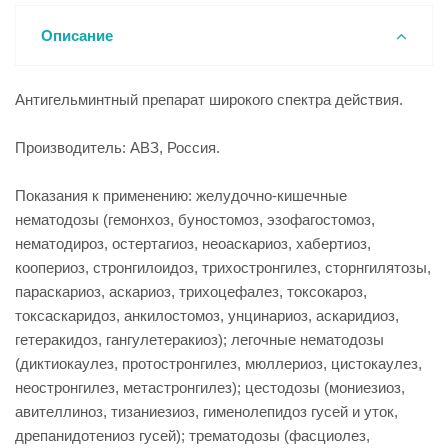
Описание
Антигельминтный препарат широкого спектра действия.
Производитель: АВЗ, Россия.
Показания к применению: желудочно-кишечные
нематодозы (гемонхоз, буностомоз, эзофагостомоз,
нематодироз, остертагиоз, неоаскариоз, хабертиоз,
коопериоз, стронгилоидоз, трихостронгилез, сторнгилятозы,
параскариоз, аскариоз, трихоцефалез, токсокароз,
токсаскаридоз, анкилостомоз, унцинариоз, аскаридиоз,
гетеракидоз, гангулетеракиоз); легочные нематодозы
(диктиокаулез, протостронгилез, мюллериоз, цистокаулез,
неостронгилез, метастронгилез); цестодозы (мониезиоз,
авителлиноз, тизаниезиоз, гименолепидоз гусей и уток,
дрепанидотениоз гусей); трематодозы (фасциолез,