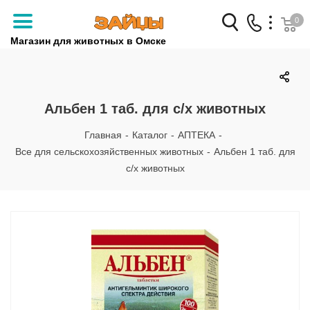
0
Магазин для животных в Омске
Заказать звонок
+7 (3812) 79-04-04
Альбен 1 таб. для с/х животных
+7 (950) 959-88-32
Главная
-
Каталог
-
АПТЕКА
-
Все для сельскохозяйственных животных
-
Альбен 1 таб. для
с/х животных