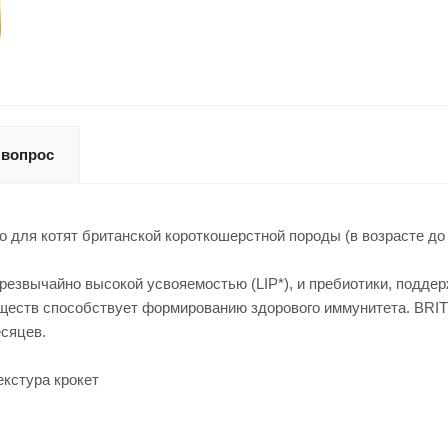
 вопрос
 для котят британской короткошерстной породы (в возрасте до 
резвычайно высокой усвояемостью (LIP*), и пребиотики, подд
еществ способствует формированию здорового иммунитета. BRI
есяцев.
екстура крокет