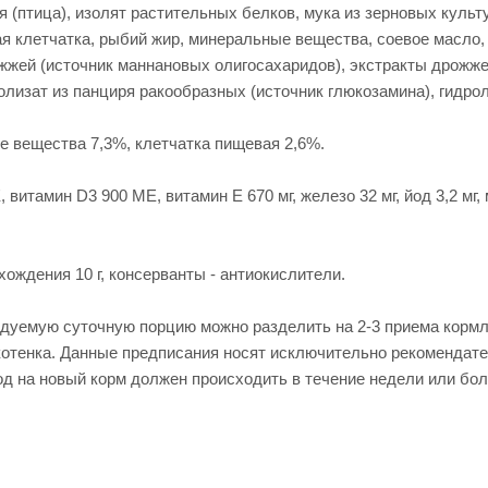
(птица), изолят растительных белков, мука из зерновых культу
я клетчатка, рыбий жир, минеральные вещества, соевое масло
жжей (источник мaннановых олигосахаридов), экстракты дрожжей
олизат из панциря ракообразных (источник глюкозамина), гидрол
 вещества 7,3%, клетчатка пищевая 2,6%.
итамин D3 900 ME, витамин E 670 мг, железо 32 мг, йод 3,2 мг, ме
ождения 10 г, консерванты - антиокислители.
ндуемую суточную порцию можно разделить на 2-3 приема кормл
 котенка. Данные предписания носят исключительно рекомендат
д на новый корм должен происходить в течение недели или бол