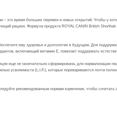
ая – это время больших перемен и новых открытий. Чтобы у ко
ующий рацион. Формула продукта ROYAL CANIN British Shorthair 
обеспечите ему здоровье и долголетие в будущем. Для поддер
идантов, включающий витамин E, помогает поддержать естестве
яцев еще не окончательно сформирована, для нормализации пи
епенью усвояемости (L.I.P.), которые перевариваются почти полн
следуйте рекомендованным нормам кормления, чтобы сочетать 