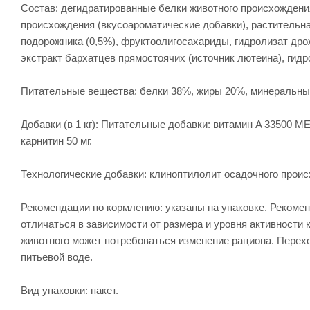
Состав: дегидратированные белки животного происхождения 
происхождения (вкусоароматические добавки), растительна
подорожника (0,5%), фруктоолигосахариды, гидролизат дро
экстракт бархатцев прямостоячих (источник лютеина), гидр
Питательные вещества: белки 38%, жиры 20%, минеральные
Добавки (в 1 кг): Питательные добавки: витамин A 33500 ME, в
карнитин 50 мг.
Технологические добавки: клиноптилолит осадочного происх
Рекомендации по кормлению: указаны на упаковке. Рекоме
отличаться в зависимости от размера и уровня активности
животного может потребоваться изменение рациона. Перехо
питьевой воде.
Вид упаковки: пакет.