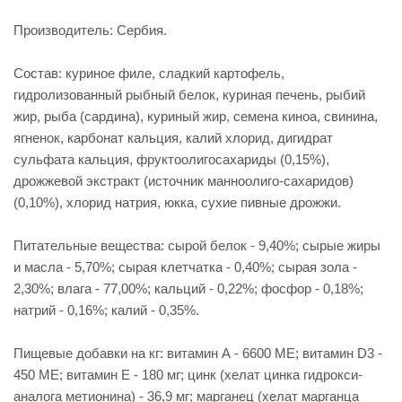
Производитель: Сербия.
Состав: куриное филе, сладкий картофель,
гидролизованный рыбный белок, куриная печень, рыбий
жир, рыба (сардина), куриный жир, семена киноа, свинина,
ягненок, карбонат кальция, калий хлорид, дигидрат
сульфата кальция, фруктоолигосахариды (0,15%),
дрожжевой экстракт (источник манноолиго-сахаридов)
(0,10%), хлорид натрия, юкка, сухие пивные дрожжи.
Питательные вещества: сырой белок - 9,40%; сырые жиры
и масла - 5,70%; сырая клетчатка - 0,40%; сырая зола -
2,30%; влага - 77,00%; кальций - 0,22%; фосфор - 0,18%;
натрий - 0,16%; калий - 0,35%.
Пищевые добавки на кг: витамин А - 6600 МЕ; витамин D3 -
450 МЕ; витамин Е - 180 мг; цинк (хелат цинка гидрокси-
аналога метионина) - 36,9 мг; марганец (хелат марганца