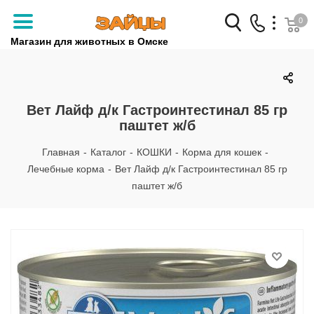
0
Магазин для животных в Омске
Заказать звонок
+7 (3812) 79-04-04
Вет Лайф д/к Гастроинтестинал 85 гр
паштет ж/б
+7 (950) 959-88-32
Главная
-
Каталог
-
КОШКИ
-
Корма для кошек
-
Лечебные корма
-
Вет Лайф д/к Гастроинтестинал 85 гр
паштет ж/б