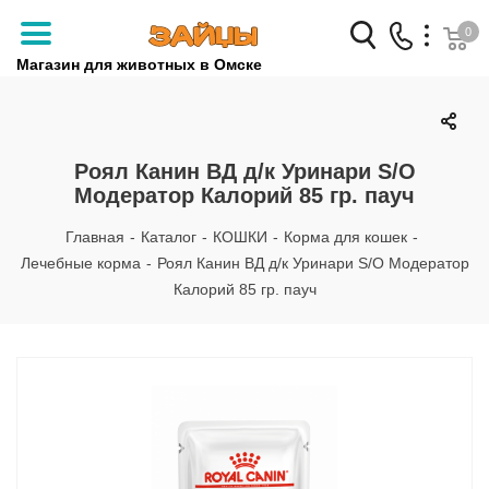
0
Магазин для животных в Омске
Заказать звонок
+7 (3812) 79-04-04
Роял Канин ВД д/к Уринари S/O
Модератор Калорий 85 гр. пауч
+7 (950) 959-88-32
Главная
-
Каталог
-
КОШКИ
-
Корма для кошек
-
Лечебные корма
-
Роял Канин ВД д/к Уринари S/O Модератор
Калорий 85 гр. пауч