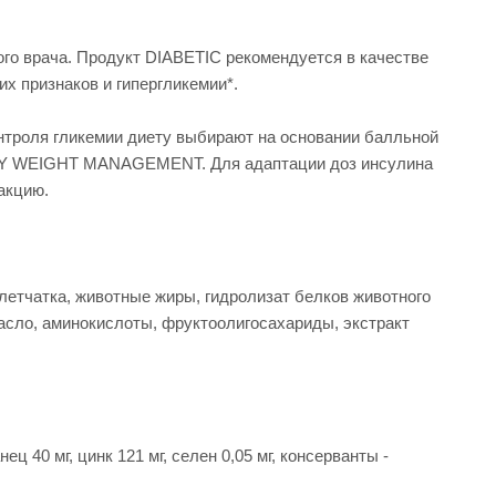
го врача. Продукт DIABETIC рекомендуется в качестве
их признаков и гипергликемии*.
онтроля гликемии диету выбирают на основании балльной
TIETY WEIGHT MANAGEMENT. Для адаптации доз инсулина
акцию.
клетчатка, животные жиры, гидролизат белков животного
асло, аминокислоты, фруктоолигосахариды, экстракт
ец 40 мг, цинк 121 мг, сeлeн 0,05 мг, консерванты -