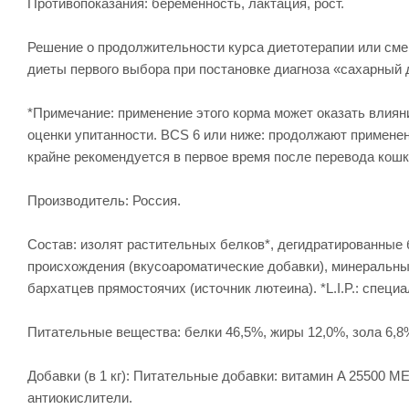
Противопоказания: беременность, лактация, рост.
Решение о продолжительности курса диетотерапии или сме
диеты первого выбора при постановке диагноза «сахарный д
*Примечание: применение этого корма может оказать влиян
оценки упитанности. BCS 6 или ниже: продолжают примен
крайне рекомендуется в первое время после перевода кошк
Производитель: Россия.
Состав: изолят растительных белков*, дегидратированные 
происхождения (вкусоароматические добавки), минеральны
бархатцев прямостоячих (источник лютеина). *L.I.P.: спец
Питательные вещества: белки 46,5%, жиры 12,0%, зола 6,8
Добавки (в 1 кг): Питательные добавки: витамин A 25500 ME, 
антиокислители.