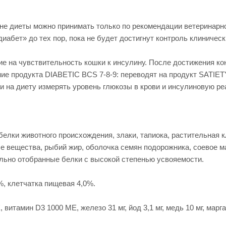
не диеты можно принимать только по рекомендации ветеринарно
иабет» до тех пор, пока не будет достигнут контроль клиническ
ие на чувствительность кошки к инсулину. После достижения к
ение продукта DIABETIC BCS 7-8-9: переводят на продукт SA
и на диету измерять уровень глюкозы в крови и инсулиновую ре
белки животного происхождения, злаки, тапиока, растительная 
е вещества, рыбий жир, оболочка семян подорожника, соевое м
иально отобранные белки с высокой степенью усвояемости.
%, клетчатка пищевая 4,0%.
витамин D3 1000 ME, железо 31 мг, йод 3,1 мг, медь 10 мг, марган