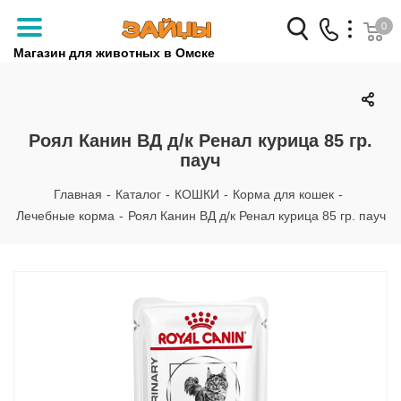
0
Магазин для животных в Омске
Заказать звонок
+7 (3812) 79-04-04
Роял Канин ВД д/к Ренал курица 85 гр.
пауч
+7 (950) 959-88-32
Главная
-
Каталог
-
КОШКИ
-
Корма для кошек
-
Лечебные корма
-
Роял Канин ВД д/к Ренал курица 85 гр. пауч