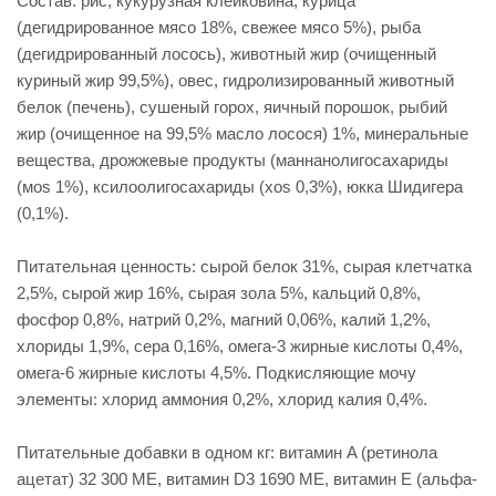
Состав: рис, кукурузная клейковина, курица
(дегидрированное мясо 18%, свежее мясо 5%), рыба
(дегидрированный лосось), животный жир (очищенный
куриный жир 99,5%), овес, гидролизированный животный
белок (печень), сушеный горох, яичный порошок, рыбий
жир (очищенное на 99,5% масло лосося) 1%, минеральные
вещества, дрожжевые продукты (маннанолигосахариды
(моs 1%), ксилоолигосахариды (xos 0,3%), юкка Шидигера
(0,1%).
Питательная ценность: сырой белок 31%, сырая клетчатка
2,5%, сырой жир 16%, сырая зола 5%, кальций 0,8%,
фосфор 0,8%, натрий 0,2%, магний 0,06%, калий 1,2%,
хлориды 1,9%, сера 0,16%, омега-3 жирные кислоты 0,4%,
омега-6 жирные кислоты 4,5%. Подкисляющие мочу
элементы: хлорид аммония 0,2%, хлорид калия 0,4%.
Питательные добавки в одном кг: витамин A (ретинола
ацетат) 32 300 МЕ, витамин D3 1690 МЕ, витамин Е (альфа-