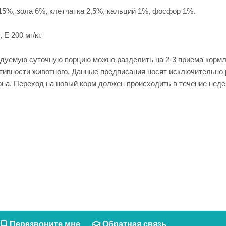
15%, зола 6%, клетчатка 2,5%, кальций 1%, фосфор 1%.
 Е 200 мг/кг.
ндуемую суточную порцию можно разделить на 2-3 приема кормл
активности животного. Данные предписания носят исключительн
на. Переход на новый корм должен происходить в течение неде
Перезвоните мне
Обратная связь