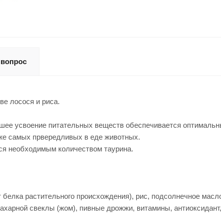
 вопрос
е лосося и риса.
чшее усвоение питательных веществ обеспечивается оптимальн
аже самых првередливых в еде животных.
тся необходимым количеством таурина.
т белка растительного происхождения), рис, подсолнечное масло
ахарной свеклы (жом), пивные дрожжи, витамины, антиоксидант,