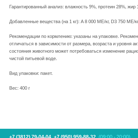
Гарантированный анализ: влажность 9%, протеин 28%, жир 
Добавленные вещества (на 1 кг): A 8 000 МЕ/кг, D3 750 МЕ/кг,
Рекомендации по кормлению: указаны на упаковке. Рекоме
отличаться в зависимости от размера, возраста и уровня 
состояния животного может потребоваться изменение рацио
чистой питьевой воде.
Вид упаковки: пакет.
Вес: 400 г
+7 (3812) 79-04-04
+7 (950) 959-88-32
(09:00 - 20:00)