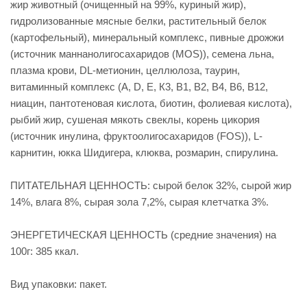
жир животный (очищенный на 99%, куриный жир),
гидролизованные мясные белки, растительный белок
(картофельный), минеральный комплекс, пивные дрожжи
(источник маннанолигосахаридов (MOS)), семена льна,
плазма крови, DL-метионин, целлюлоза, таурин,
витаминный комплекс (А, D, E, К3, В1, В2, В4, В6, В12,
ниацин, пантотеновая кислота, биотин, фолиевая кислота),
рыбий жир, сушеная мякоть свеклы, корень цикория
(источник инулина, фруктоолигосахаридов (FOS)), L-
карнитин, юкка Шидигера, клюква, розмарин, спирулина.
ПИТАТЕЛЬНАЯ ЦЕННОСТЬ: сырой белок 32%, сырой жир
14%, влага 8%, сырая зола 7,2%, сырая клетчатка 3%.
ЭНЕРГЕТИЧЕСКАЯ ЦЕННОСТЬ (средние значения) на
100г: 385 ккал.
Вид упаковки: пакет.