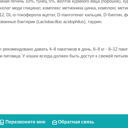
иная печень 10%, тунец 5%, желток куриного яйца (порошок), к
елат меди глицинат, комплекс метионина цинка, комплекс метио
В12, DL-α-токоферола ацетат, D-пантотенат кальция, D-биотин,
анные бактерии (Lactobacillus acidophilus), таурин.
рекомендовано давать 4–8 пакетиков в день, 6–8 кг - 8–12 пак
ти питомца. У кошки всегда должен быть доступ к свежей питьев
Перезвоните мне
Обратная связь