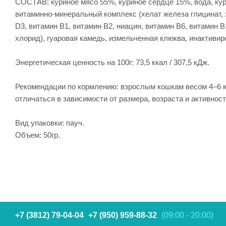
СОСТАВ: куриное мясо 55%, куриное сердце 15%, вода, кур
витаминно-минеральный комплекс (хелат железа глицинат, х
D3, витамин В1, витамин В2, ниацин, витамин В6, витамин 
хлорид), гуаровая камедь, измельченная клюква, инактивиров
Энергетическая ценность на 100г: 73,5 ккал / 307,5 кДж.
Рекомендации по кормлению: взрослым кошкам весом 4–6 кг 
отличаться в зависимости от размера, возраста и активнос
Вид упаковки: пауч.
Объем: 50гр.
+7 (3812) 79-04-04
+7 (950) 959-88-32
(09:00 - 20:00)