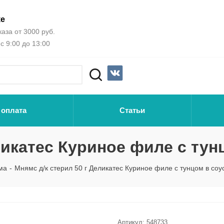
ке
аза от 3000 руб.
с 9:00 до 13:00
 оплата
Статьи
ликатес Куриное филе с тун
ма
-
Мнямс д/к стерил 50 г Деликатес Куриное филе с тунцом в соу
Артикул:
548733