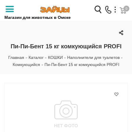
0
Магазин для животных в Омске
Заказать звонок
+7 (3812) 79-04-04
Пи-Пи-Бент 15 кг комкующийся PROFI
+7 (950) 959-88-32
Главная
-
Каталог
-
КОШКИ
-
Наполнители для туалетов
-
Комкующийся
-
Пи-Пи-Бент 15 кг комкующийся PROFI