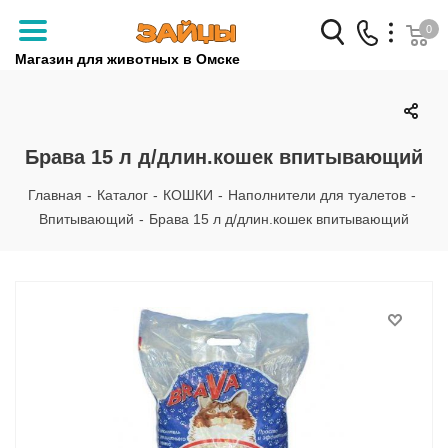
0
Магазин для животных в Омске
Заказать звонок
+7 (3812) 79-04-04
Брава 15 л д/длин.кошек впитывающий
+7 (950) 959-88-32
Главная
-
Каталог
-
КОШКИ
-
Наполнители для туалетов
-
Впитывающий
-
Брава 15 л д/длин.кошек впитывающий