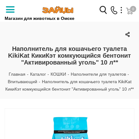
0
Магазин для животных в Омске
Заказать звонок
+7 (3812) 79-04-04
Наполнитель для кошачьего туалета
KikiKat КикиКэт комкующийся бентонит
+7 (950) 959-88-32
"Активированный уголь" 10 л**
Главная
-
Каталог
-
КОШКИ
-
Наполнители для туалетов
-
Впитывающий
-
Наполнитель для кошачьего туалета KikiKat
КикиКэт комкующийся бентонит "Активированный уголь" 10 л**