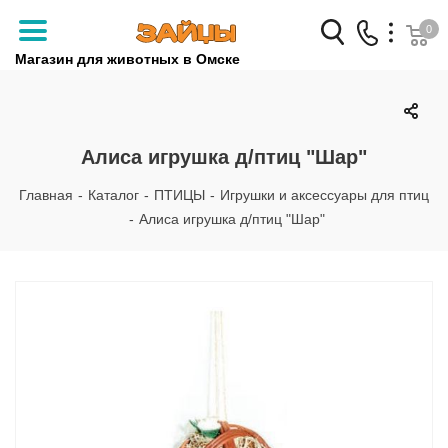
0
Магазин для животных в Омске
Заказать звонок
+7 (3812) 79-04-04
Алиса игрушка д/птиц "Шар"
+7 (950) 959-88-32
Главная
-
Каталог
-
ПТИЦЫ
-
Игрушки и аксессуары для птиц
-
Алиса игрушка д/птиц "Шар"