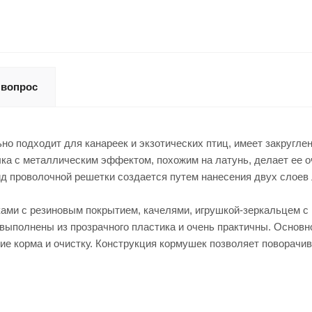
 вопрос
еально подходит для канареек и экзотических птиц, имеет закру
а с металлическим эффектом, похожим на латунь, делает ее оч
ид проволочной решетки создается путем нанесения двух слое
ами с резиновым покрытием, качелями, игрушкой-зеркальцем с 
ыполнены из прозрачного пластика и очень практичны. Основно
е корма и очистку. Конструкция кормушек позволяет поворачив