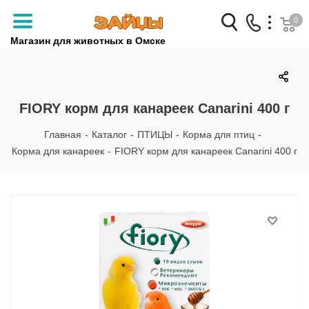
0
Магазин для животных в Омске
Заказать звонок
+7 (3812) 79-04-04
FIORY корм для канареек Canarini 400 г
+7 (950) 959-88-32
Главная
-
Каталог
-
ПТИЦЫ
-
Корма для птиц
-
Корма для канареек
-
FIORY корм для канареек Canarini 400 г