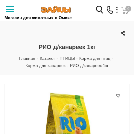
0
Магазин для животных в Омске
Заказать звонок
+7 (3812) 79-04-04
РИО д/канареек 1кг
+7 (950) 959-88-32
Главная
-
Каталог
-
ПТИЦЫ
-
Корма для птиц
-
Корма для канареек
-
РИО д/канареек 1кг