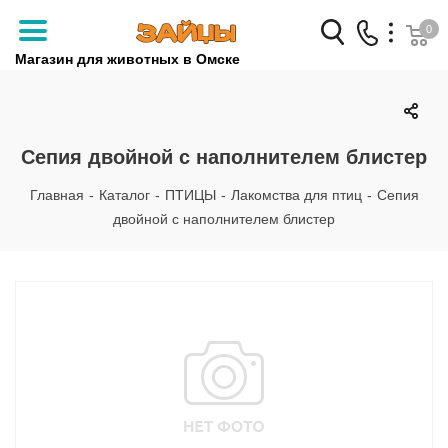
0
Магазин для животных в Омске
Заказать звонок
+7 (3812) 79-04-04
Сепия двойной с наполнителем блистер
+7 (950) 959-88-32
Главная
-
Каталог
-
ПТИЦЫ
-
Лакомства для птиц
-
Сепия
двойной с наполнителем блистер