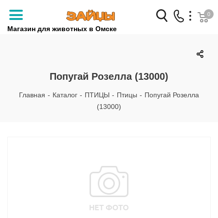
0
Магазин для животных в Омске
Заказать звонок
+7 (3812) 79-04-04
Попугай Розелла (13000)
+7 (950) 959-88-32
Главная
-
Каталог
-
ПТИЦЫ
-
Птицы
-
Попугай Розелла
(13000)