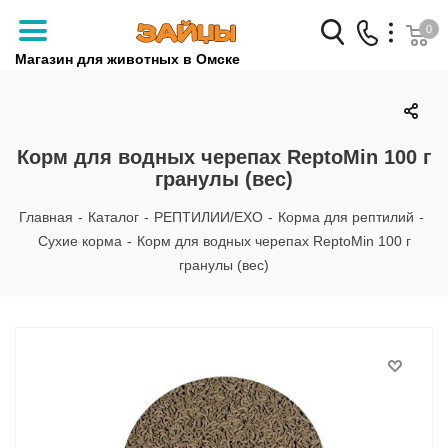
0
Магазин для животных в Омске
Заказать звонок
+7 (3812) 79-04-04
Корм для водных черепах ReptoMin 100 г
гранулы (вес)
+7 (950) 959-88-32
Главная
-
Каталог
-
РЕПТИЛИИ/EXO
-
Корма для рептилий
-
Сухие корма
-
Корм для водных черепах ReptoMin 100 г
гранулы (вес)