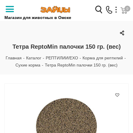
0
Магазин для животных в Омске
Заказать звонок
+7 (3812) 79-04-04
Тетра ReptoMin палочки 150 гр. (вес)
+7 (950) 959-88-32
Главная
-
Каталог
-
РЕПТИЛИИ/EXO
-
Корма для рептилий
-
Сухие корма
-
Тетра ReptoMin палочки 150 гр. (вес)