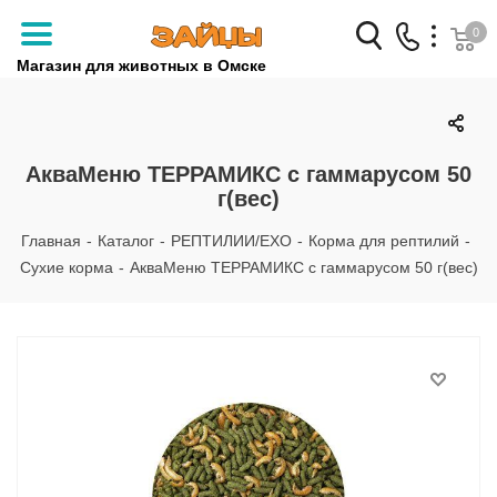
0
Магазин для животных в Омске
Заказать звонок
+7 (3812) 79-04-04
АкваМеню ТЕРРАМИКС с гаммарусом 50
г(вес)
+7 (950) 959-88-32
Главная
-
Каталог
-
РЕПТИЛИИ/EXO
-
Корма для рептилий
-
Сухие корма
-
АкваМеню ТЕРРАМИКС с гаммарусом 50 г(вес)