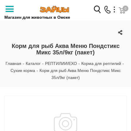
0
Магазин для животных в Омске
Заказать звонок
+7 (3812) 79-04-04
Корм для рыб Аква Меню Пондстикс
Микс 35л/9кг (пакет)
+7 (950) 959-88-32
Главная
-
Каталог
-
РЕПТИЛИИ/EXO
-
Корма для рептилий
-
Сухие корма
-
Корм для рыб Аква Меню Пондстикс Микс
35л/9кг (пакет)