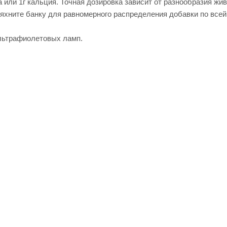
а или 1г кальция. Точная дозировка зависит от разнообразия ж
ряхните банку для равномерного распределения добавки по все
льтрафиолетовых ламп.