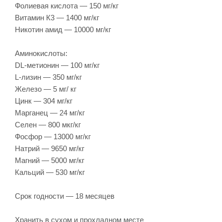
Фолиевая кислота — 150 мг/кг
Витамин К3 — 1400 мг/кг
Никотин амид — 10000 мг/кг
Аминокислоты:
DL-метионин — 100 мг/кг
L-лизин — 350 мг/кг
Железо — 5 мг/ кг
Цинк — 304 мг/кг
Марганец — 24 мг/кг
Селен — 800 мкг/кг
Фосфор — 13000 мг/кг
Натрий — 9650 мг/кг
Магний — 5000 мг/кг
Кальций — 530 мг/кг
Срок годности — 18 месяцев
Хранить в сухом и прохладном месте