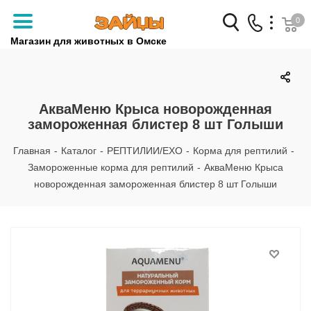
0
Магазин для животных в Омске
Заказать звонок
+7 (3812) 79-04-04
АкваМеню Крыса новорожденная
замороженная блистер 8 шт Голыши
+7 (950) 959-88-32
Главная
-
Каталог
-
РЕПТИЛИИ/EXO
-
Корма для рептилий
-
Замороженные корма для рептилий
-
АкваМеню Крыса
новорожденная замороженная блистер 8 шт Голыши