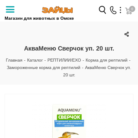
0
Магазин для животных в Омске
Заказать звонок
+7 (3812) 79-04-04
АкваМеню Сверчок уп. 20 шт.
+7 (950) 959-88-32
Главная
-
Каталог
-
РЕПТИЛИИ/EXO
-
Корма для рептилий
-
Замороженные корма для рептилий
-
АкваМеню Сверчок уп.
20 шт.