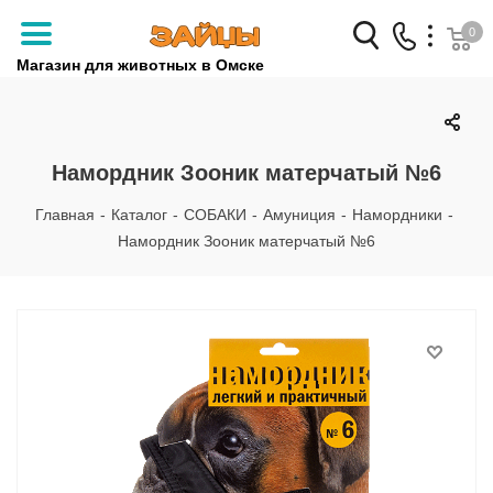
0
Магазин для животных в Омске
Заказать звонок
+7 (3812) 79-04-04
Намордник Зооник матерчатый №6
+7 (950) 959-88-32
Главная
-
Каталог
-
СОБАКИ
-
Амуниция
-
Намордники
-
Намордник Зооник матерчатый №6