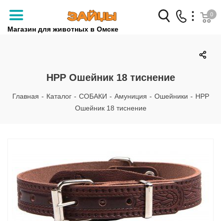
0
Магазин для животных в Омске
Заказать звонок
+7 (3812) 79-04-04
НРР Ошейник 18 тиснение
+7 (950) 959-88-32
Главная
-
Каталог
-
СОБАКИ
-
Амуниция
-
Ошейники
-
НРР
Ошейник 18 тиснение