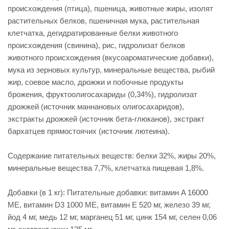
происхождения (птица), пшеница, животные жиры, изолят
растительных белков, пшеничная мука, растительная
клетчатка, дегидратированные белки животного
происхождения (свинина), рис, гидролизат белков
животного происхождения (вкусоароматические добавки),
мука из зерновых культур, минеральные вещества, рыбий
жир, соевое масло, дрожжи и побочные продукты
брожения, фруктоолигосахариды (0,34%), гидролизат
дрожжей (источник мaннановых олигосахаридов),
экстракты дрожжей (источник бета-глюканов), экстракт
бархатцев прямостоячих (источник лютеина).
Содержание питательных веществ: белки 32%, жиры 20%,
минеральные вещества 7,7%, клетчатка пищевая 1,8%.
Добавки (в 1 кг): Питательные добавки: витамин A 16000
ME, витамин D3 1000 ME, витамин E 520 мг, железо 39 мг,
йод 4 мг, медь 12 мг, марганец 51 мг, цинк 154 мг, сeлeн 0,06