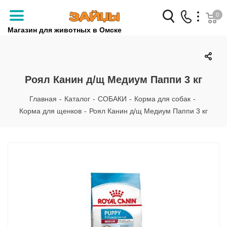
0
Магазин для животных в Омске
Заказать звонок
+7 (3812) 79-04-04
Роял Канин д/щ Медиум Паппи 3 кг
+7 (950) 959-88-32
Главная
-
Каталог
-
СОБАКИ
-
Корма для собак
-
Корма для щенков
-
Роял Канин д/щ Медиум Паппи 3 кг